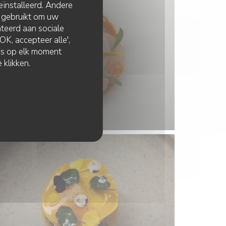
eïnstalleerd. Andere
 gebruikt om uw
lateerd aan sociale
K, accepteer alle',
zes op elk moment
 klikken.