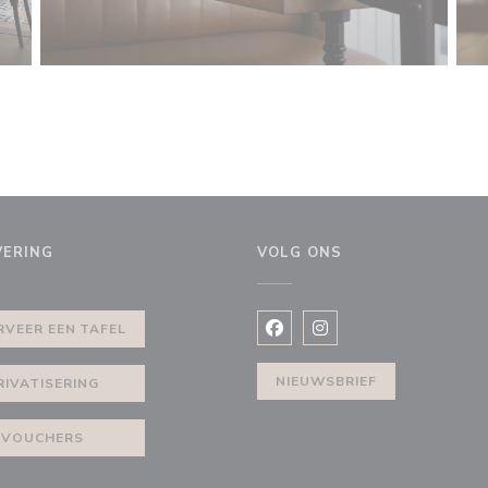
VERING
VOLG ONS
RVEER EEN TAFEL
Facebook ((opent in een nie
Instagram ((opent in e
NIEUWSBRIEF
RIVATISERING
VOUCHERS