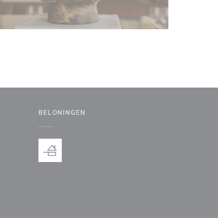
BELONINGEN
uw venster))
en nieuw venster))