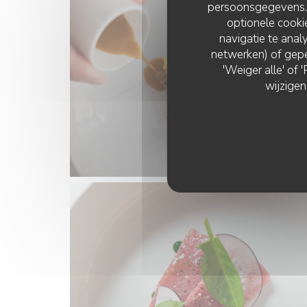
persoonsgegevens. '
optionele cook
navigatie te analy
netwerken) of gepe
'Weiger alle' of
wijzigen