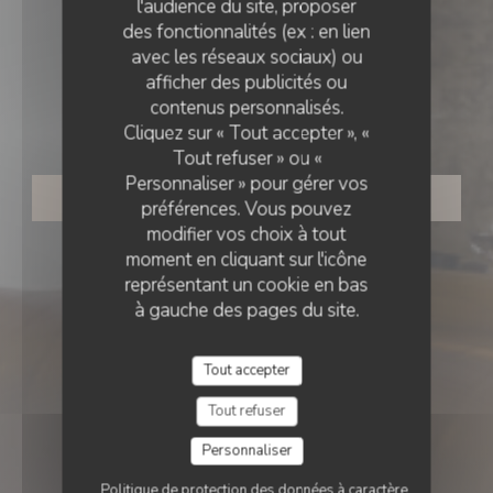
l'audience du site, proposer
des fonctionnalités (ex : en lien
avec les réseaux sociaux) ou
RESTAURANT GASTRONOMIQUE
•
PARIS
afficher des publicités ou
contenus personnalisés.
Quinsou Restaurant
Cliquez sur « Tout accepter », «
Tout refuser » ou «
Personnaliser » pour gérer vos
RÉSERVER
préférences. Vous pouvez
modifier vos choix à tout
moment en cliquant sur l'icône
représentant un cookie en bas
à gauche des pages du site.
Tout accepter
Tout refuser
Personnaliser
Politique de protection des données à caractère